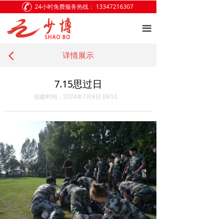
24小时免费服务热线：
13347216307
网站首页
끀
关于少博
建筑资质
详情展示
넳
客户案例
7.15思过日
证书查询
创建时间：
2024年7月8日
09:51
团队风采
公司环境
新闻中心
联系我们