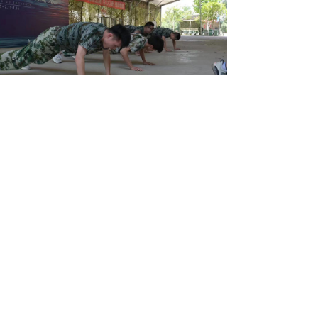
낀
끅
뀴
返回首页
一键拔号
建筑资质